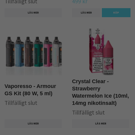
Tillfälligt slut
499 kr
LÄS MER
LÄS MER
KÖP
Crystal Clear -
Vaporesso - Armour
Strawberry
GS Kit (80 W, 5 ml)
Watermelon Ice (10ml,
Tillfälligt slut
14mg nikotinsalt)
Tillfälligt slut
LÄS MER
LÄS MER