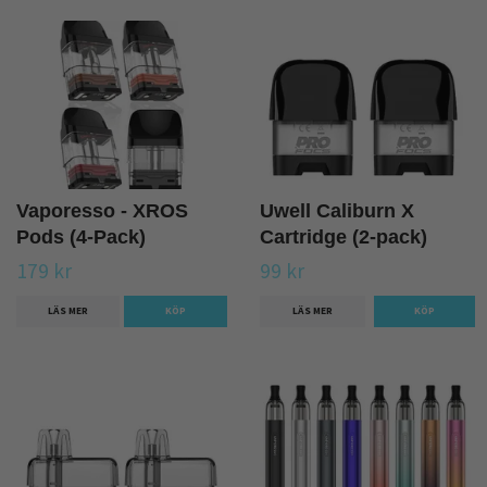
Vaporesso - XROS
Uwell Caliburn X
Pods (4-Pack)
Cartridge (2-pack)
179 kr
99 kr
LÄS MER
KÖP
LÄS MER