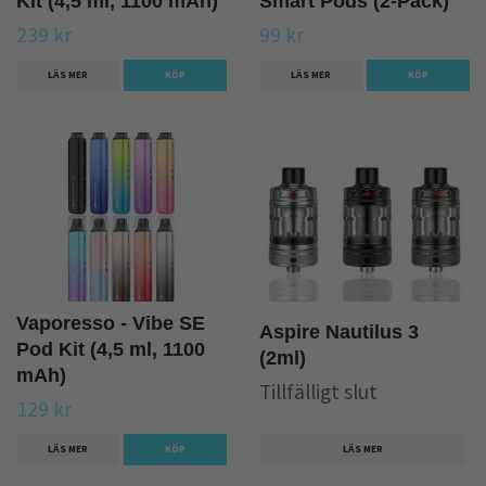
Kit (4,5 ml, 1100 mAh)
Smart Pods (2-Pack)
239 kr
99 kr
LÄS MER
KÖP
LÄS MER
KÖP
Vaporesso - Vibe SE
Aspire Nautilus 3
Pod Kit (4,5 ml, 1100
(2ml)
mAh)
Tillfälligt slut
129 kr
LÄS MER
KÖP
LÄS MER