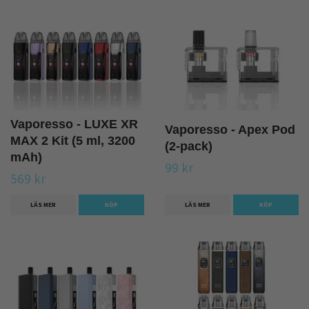
Vaporesso - LUXE XR
Vaporesso - Apex Pod
MAX 2 Kit (5 ml, 3200
(2-pack)
mAh)
99 kr
569 kr
LÄS MER
KÖP
LÄS MER
KÖP