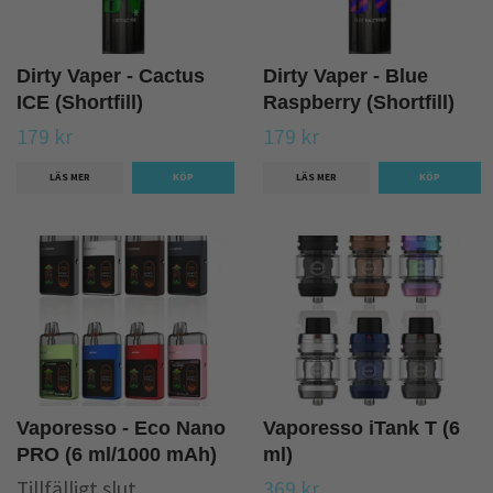
Dirty Vaper - Cactus
Dirty Vaper - Blue
ICE (Shortfill)
Raspberry (Shortfill)
179 kr
179 kr
LÄS MER
LÄS MER
Vaporesso - Eco Nano
Vaporesso iTank T (6
PRO (6 ml/1000 mAh)
ml)
Tillfälligt slut
369 kr