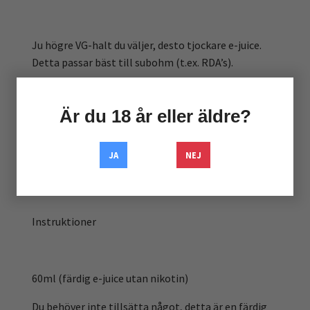
Ju högre VG-halt du väljer, desto tjockare e-juice.
Detta passar bäst till subohm (t.ex. RDA’s).
Ju högre PG-halt du väljer, desto tunnare e-juice.
Detta passar bäst till MTL (mun-till-lunga).
Är du 18 år eller äldre?
JA
NEJ
Exempel: 70/30 betyder 70% VG och 30% PG.
Instruktioner
60ml (färdig e-juice utan nikotin)
Du behöver inte tillsätta något, detta är en färdig