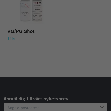
VG/PG Shot
N
1
12 kr
S
65
Anmäl dig till vårt nyhetsbrev