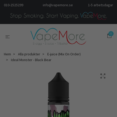
010-2525299
info@vapemore.se
1-5 arbetsdagar
0
Hem
Alla produkter
E-juice (Mix On Order)
Ideal Monster - Black Bear