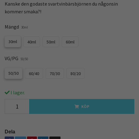
Kanske den godaste svartvinbärsbjörnen du någonsin
kommer smaka?!
Mängd
30ml
30ml
40ml
50ml
60ml
VG/PG
50/50
50/50
60/40
70/30
80/20
I lager.
KÖP
Dela