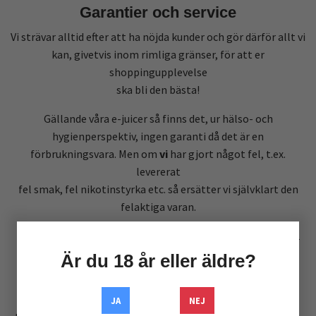
Garantier och service
Vi strävar alltid efter att ha nöjda kunder och gör därför allt vi
kan, givetvis inom rimliga gränser, för att er
shoppingupplevelse
ska bli den bästa!
Gällande våra e-juicer så finns det, ur hälso- och
hygienperspektiv, ingen garanti då det är en
förbrukningsvara. Men om
vi
har gjort något fel, t.ex.
levererat
fel smak, fel nikotinstyrka etc. så ersätter vi självklart den
felaktiga varan.
För ersättning av icke fungerande övriga produkter gäller 1
månads garanti. Nedsatt prestanda, felaktigt användande
Är du 18 år eller äldre?
eller
slitage täcks inte utav garantin.
JA
NEJ