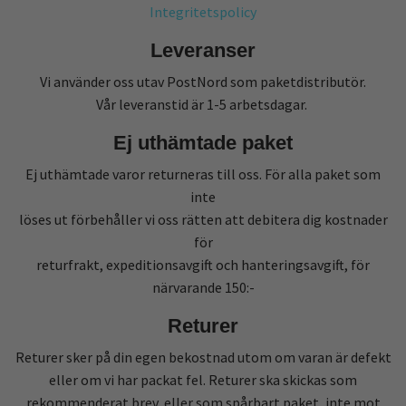
Integritetspolicy
Leveranser
Vi använder oss utav PostNord som paketdistributör.
Vår leveranstid är 1-5 arbetsdagar.
Ej uthämtade paket
Ej uthämtade varor returneras till oss. För alla paket som
inte
löses ut förbehåller vi oss rätten att debitera dig kostnader
för
returfrakt, expeditionsavgift och hanteringsavgift, för
närvarande 150:-
Returer
Returer sker på din egen bekostnad utom om varan är defekt
eller om vi har packat fel. Returer ska skickas som
rekommenderat brev, eller som spårbart paket, inte mot