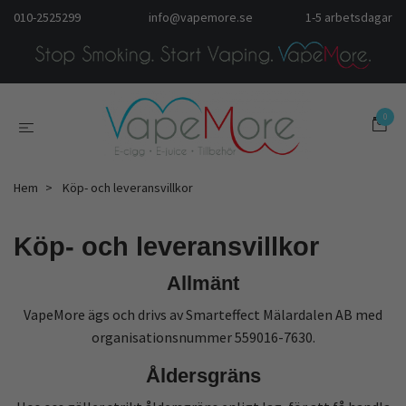
010-2525299
info@vapemore.se
1-5 arbetsdagar
0
Hem
Köp- och leveransvillkor
Köp- och leveransvillkor
Allmänt
VapeMore ägs och drivs av Smarteffect Mälardalen AB med
organisationsnummer 559016-7630.
Åldersgräns