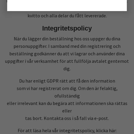
Kontakta oss så fort som möjligt efter upptäckt garantifel.
Spara
kvitto och alla delar du fått levererade.
Integritetspolicy
När du lägger din beställning hos oss uppger du dina
personuppgifter. I samband med din registrering och
beställning godkänner du att vi lagrar och använder dina
uppgifter i vår verksamhet för att fullfölja avtalet gentemot
dig.
Du har enligt GDPR rätt att få den information
som vi har registrerat om dig. Om den är felaktig,
ofullständig
eller irrelevant kan du begära att informationen ska rättas
eller
tas bort. Kontakta oss i så fall via e-post.
För att läsa hela vår integritetspolicy, klicka här: