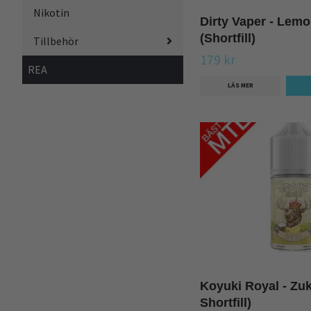
Nikotin
Dirty Vaper - Lem
(Shortfill)
Tillbehör
179 kr
REA
LÄS MER
Koyuki Royal - Zu
Shortfill)