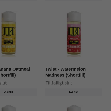
Banana Oatmeal
Twist - Watermelon
ortfill)
Madness (Shortfill)
 slut
Tillfälligt slut
LÄS MER
LÄS MER