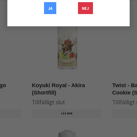
JA
NEJ
igo
Koyuki Royal - Akira
Twist - 
(Shortfill)
Cookie (Sh
Tillfälligt slut
Tillfälligt
LÄS MER