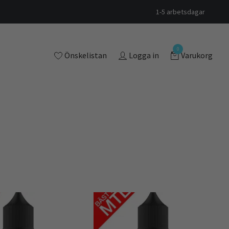
1-5 arbetsdagar
0
Önskelistan
Logga in
Varukorg