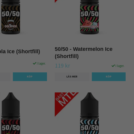
50/50 - Watermelon Ice
la Ice (Shortfill)
(Shortfill)
I lager.
119 kr
I lager.
LÄS MER