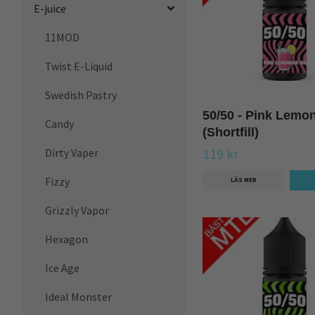
E-juice
11MOD
Twist E-Liquid
Swedish Pastry
50/50 - Pink Lemo
Candy
(Shortfill)
Dirty Vaper
119 kr
Fizzy
LÄS MER
Grizzly Vapor
Hexagon
Ice Age
Ideal Monster