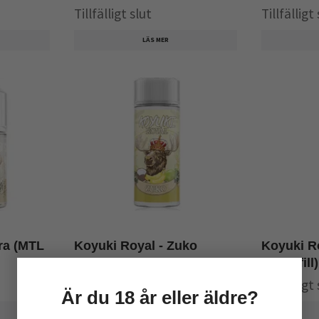
Tillfälligt slut
Tillfälligt
LÄS MER
ra (MTL
Koyuki Royal - Zuko
Koyuki R
(Shortfill)
(Shortfill)
Tillfälligt slut
Tillfälligt
Är du 18 år eller äldre?
LÄS MER