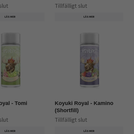
 slut
Tillfälligt slut
LÄS MER
LÄS MER
oyal - Tomi
Koyuki Royal - Kamino
(Shortfill)
 slut
Tillfälligt slut
LÄS MER
LÄS MER