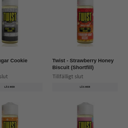
ugar Cookie
Twist - Strawberry Honey
Biscuit (Shortfill)
 slut
Tillfälligt slut
LÄS MER
LÄS MER