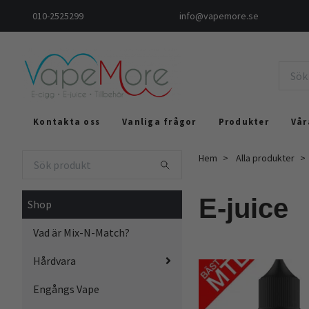
010-2525299
info@vapemore.se
Kontakta oss
Vanliga frågor
Produkter
Vår
Hem
Alla produkter
E-juice
Shop
Vad är Mix-N-Match?
Hårdvara
Engångs Vape