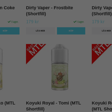
on Coke
Dirty Vaper - Frostbite
Dirty Vap
(Shortfill)
(Shortfill)
179 kr
179 kr
I lager.
I lager.
LÄS MER
LÄS MER
ko (MTL
Koyuki Royal - Tomi (MTL
Koyuki R
Shortfill)
(MTL Shor