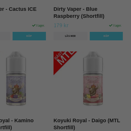
er - Cactus ICE
Dirty Vaper - Blue
Raspberry (Shortfill)
179 kr
I lager.
I lager.
LÄS MER
oyal - Kamino
Koyuki Royal - Daigo (MTL
tfill)
Shortfill)