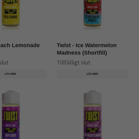
Peach Lemonade
Twist - Ice Watermelon
Madness (Shortfill)
 slut
Tillfälligt slut
LÄS MER
LÄS MER