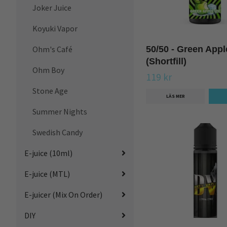
Joker Juice
Koyuki Vapor
Ohm's Café
50/50 - Green Appl
(Shortfill)
Ohm Boy
119 kr
Stone Age
LÄS MER
Summer Nights
Swedish Candy
E-juice (10ml)
E-juice (MTL)
E-juicer (Mix On Order)
DIY