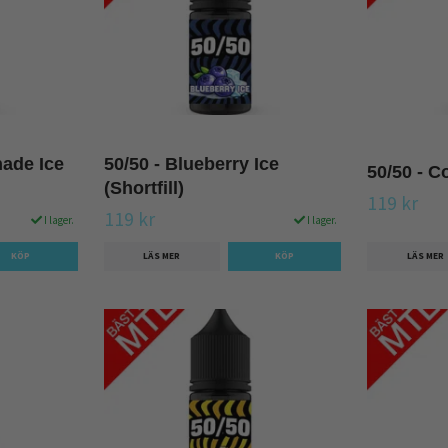
nade Ice
50/50 - Blueberry Ice
50/50 - Co
(Shortfill)
119 kr
119 kr
I lager.
I lager.
LÄS MER
LÄS MER