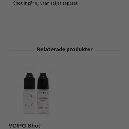
Shot ingår ej, utan säljes separat.
VG/PG Shot
N