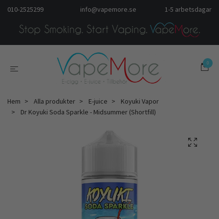
010-2525299
info@vapemore.se
1-5 arbetsdagar
0
Hem
Alla produkter
E-juice
Koyuki Vapor
Dr Koyuki Soda Sparkle - Midsummer (Shortfill)