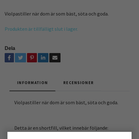
Violpastiller när dom är som bäst, söta och goda.
Produkten är tillfälligt slut i lager.
Dela
INFORMATION
RECENSIONER
Violpastiller när dom är som bäst, söta och goda.
Detta är en shortfill, vilket innebär följande: