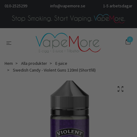
010-2525299
info@vapemore.se
1-5 arbetsdagar
0
Hem
Alla produkter
E-juice
Swedish Candy - Violent Guns 120ml (Shortfill)