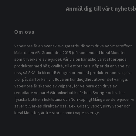
Anmäl dig till vårt nyhets
Om oss
VapeMore är en svensk e-cigarettbutik som drivs av Smarteffect
Mälardalen AB. Grundades 2015 (då som endast Ideal Monster
som tillverkare av e-juice). Vår vision har alltid varit att erbjuda
produkter med hög kvalité, till ett bra pris. Köper du en vape av
oss, så SKA du bli nöjd! Vi lagerför endast produkter som vi själva
tror på, därför kan vi utlova en kundnöjdhet utöver det vanliga.
VapeMore är skapad av vejpare, för vejpare och drivs av
renodlade vejpare! Vår onlinebutik når hela Sverige och vi har
fysiska butiker i Eskilstuna och Norrköping! Många av de e-juicer vi
säljer tillverkas direkt av oss, t.ex. Grizzly Vapor, Dirty Vaper och
Ideal Monster, är tre stora namn i vape-sverige.