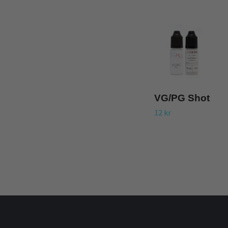
VG/PG Shot
12 kr