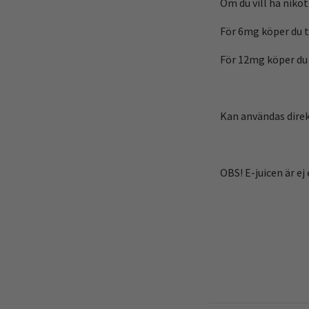
Om du vill ha nikot
För 6mg köper du ti
För 12mg köper du t
Kan användas direkt
OBS! E-juicen är ej