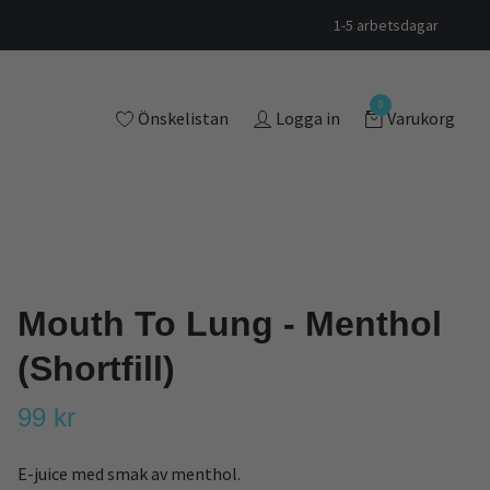
1-5 arbetsdagar
0
Önskelistan
Logga in
Varukorg
Mouth To Lung - Menthol
(Shortfill)
99 kr
E-juice med smak av menthol.