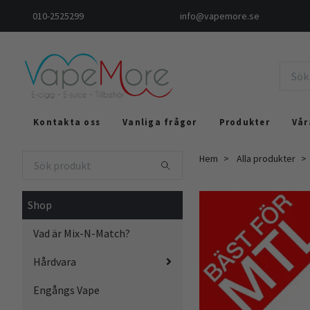
010-2525299
info@vapemore.se
Kontakta oss
Vanliga frågor
Produkter
Vår
Hem
Alla produkter
Shop
Vad är Mix-N-Match?
Hårdvara
Engångs Vape