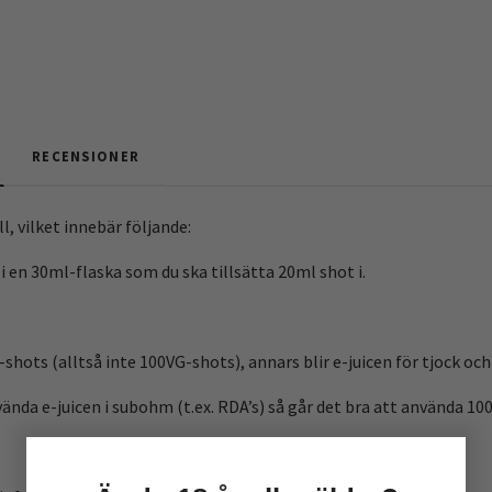
RECENSIONER
l, vilket innebär följande:
 i en 30ml-flaska som du ska tillsätta 20ml shot i.
shots (alltså inte 100VG-shots), annars blir e-juicen för tjock och
ända e-juicen i subohm (t.ex. RDA’s) så går det bra att använda 10