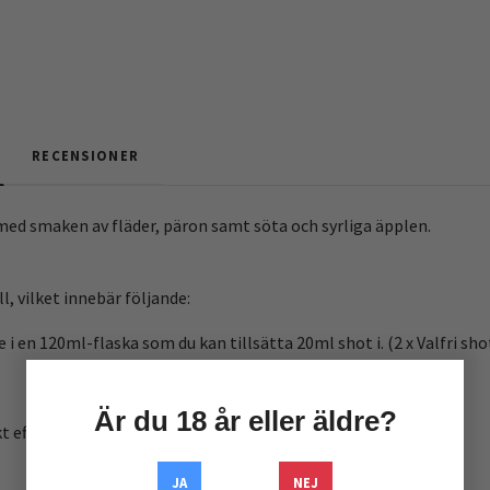
RECENSIONER
e med smaken av fläder, päron samt söta och syrliga äpplen.
l, vilket innebär följande:
e i en 120ml-flaska som du kan tillsätta 20ml shot i. (2 x Valfri sho
Är du 18 år eller äldre?
 efter blandning men blir ännu bättre efter lite steeping!
JA
NEJ