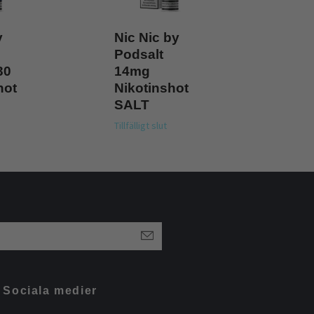
y
Nic Nic by
Podsalt
30
14mg
hot
Nikotinshot
SALT
Tillfälligt slut
Sociala medier