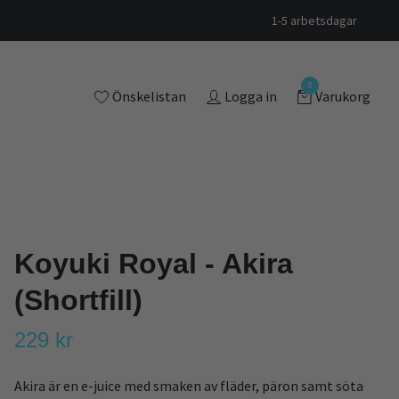
1-5 arbetsdagar
0
Önskelistan
Logga in
Varukorg
Koyuki Royal - Akira
(Shortfill)
229 kr
Akira är en e-juice med smaken av fläder, päron samt söta