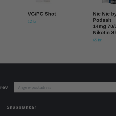
VG/PG Shot
Nic Nic b
Podsalt
12 kr
14mg 70/
Nikotin S
65 kr
brev
Snabblänkar