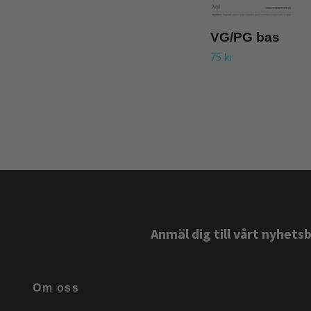
VG/PG bas
75 kr
Anmäl dig till vårt nyhets
Om oss