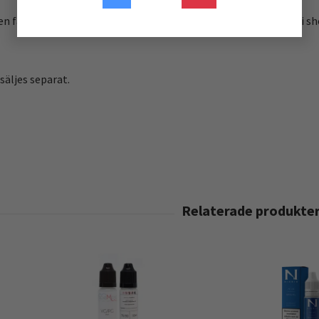
 en färdig produkt innan du själv har blandat ihop e-juice + valfri sh
 säljes separat.