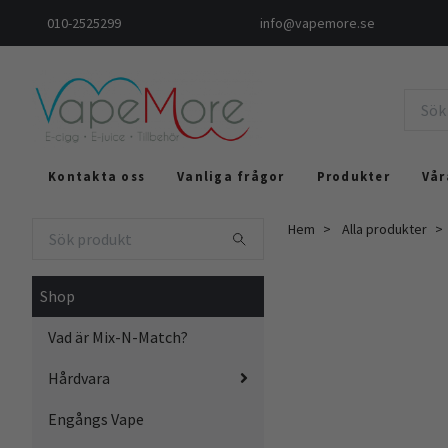
010-2525299
info@vapemore.se
Kontakta oss
Vanliga frågor
Produkter
Vår
Hem
Alla produkter
Shop
Vad är Mix-N-Match?
Hårdvara
Engångs Vape