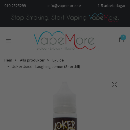
010-2525299
info@vapemore.se
1-5 arbetsdagar
0
Hem
Alla produkter
E-juice
Joker Juice - Laughing Lemon (Shortfill)