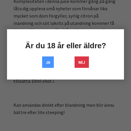
Komplexiteten i denna juice kommer gång på gång
låta dig uppleva små nyheter som förvånar lika
mycket som dom förgyller, syrlig citron på
inandning och söt lakrits på utandning kommer få
dig att vilja ta nya puffar från tidig morgon till sen
kväll!
Är du 18 år eller äldre?
Detta är en shortfill, vilket innebär följande:
JA
NEJ
Du får 50ml e-juice i en 60ml-flaska som du kan
tillsätta 10ml shot i.
Kan användas direkt efter blandning men blir ännu
bättre efter lite steeping!