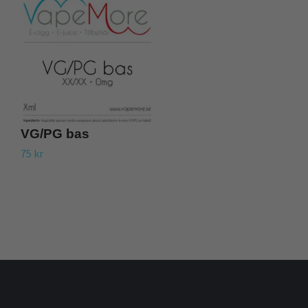
VG/PG bas
V
75 kr
12