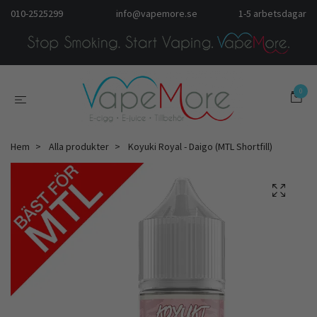
010-2525299
info@vapemore.se
1-5 arbetsdagar
0
Hem
Alla produkter
Koyuki Royal - Daigo (MTL Shortfill)