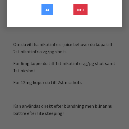
VG/PG.
JA
NEJ
Använder du 100VG-shots blir slutprodukten 80/20
VG/PG.
Om du vill ha nikotinfri e-juice behöver du köpa till
2st nikotinfria vg/pg shots.
För 6mg köper du till 1st nikotinfri vg/pg shot samt
1st nicshot.
För 12mg köper du till 2st nicshots.
Kan användas direkt efter blandning men blir ännu
bättre efter lite steeping!