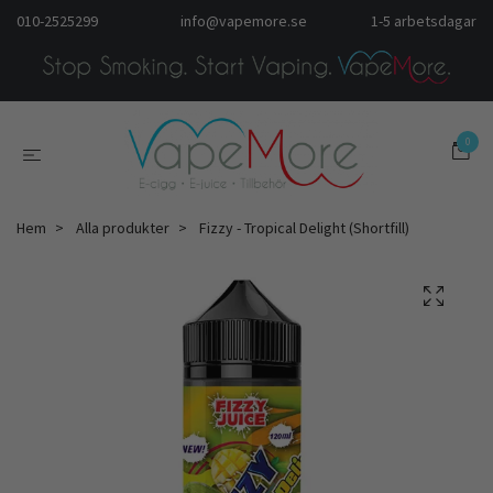
010-2525299
info@vapemore.se
1-5 arbetsdagar
0
Hem
Alla produkter
Fizzy - Tropical Delight (Shortfill)