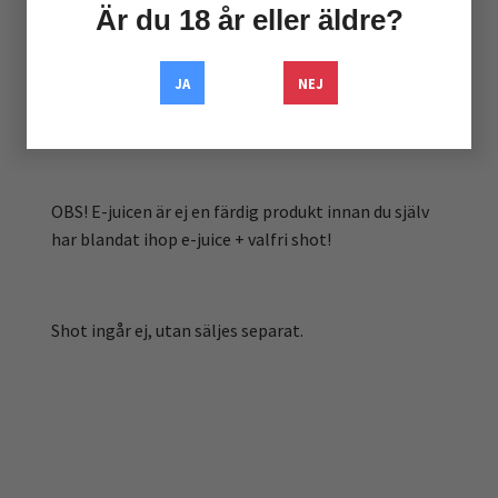
tillsätta 20ml shot i. (2 x Valfri shot)
Är du 18 år eller äldre?
JA
NEJ
Kan användas direkt efter blandning men blir ännu
bättre efter lite steeping!
OBS! E-juicen är ej en färdig produkt innan du själv
har blandat ihop e-juice + valfri shot!
Shot ingår ej, utan säljes separat.