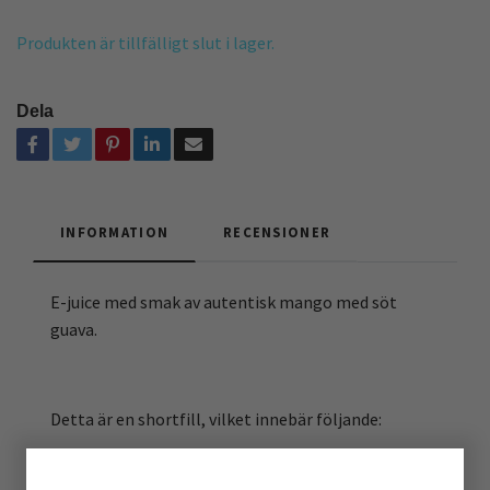
Produkten är tillfälligt slut i lager.
Dela
INFORMATION
RECENSIONER
E-juice med smak av autentisk mango med söt
guava.
Detta är en shortfill, vilket innebär följande:
Du får 100ml e-juice i en 120ml-flaska som du kan