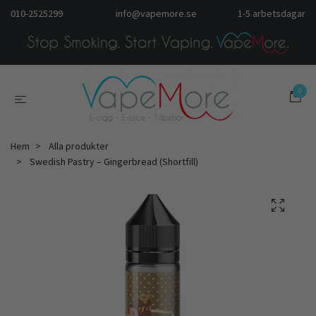
010-2525299
info@vapemore.se
1-5 arbetsdagar
0
Hem
Alla produkter
Swedish Pastry – Gingerbread (Shortfill)