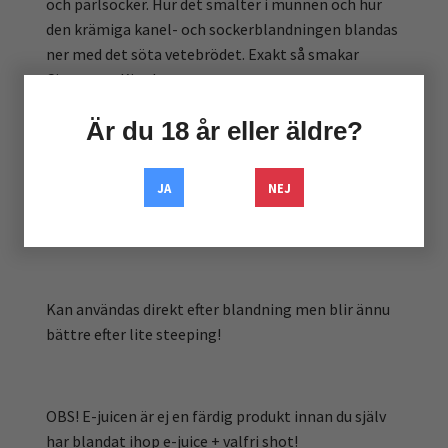
och pärlsocker. Hur det smälter i munnen och hur
den krämiga kanel- och sockerblandningen blandas
ner med det söta vetebrödet. Exakt så smakar
Cinnamon King!
Är du 18 år eller äldre?
Detta är en shortfill, vilket innebär följande:
JA
NEJ
Du får 50ml e-juice i en 60ml-flaska som du kan
tillsätta 10ml shot i.
Kan användas direkt efter blandning men blir ännu
bättre efter lite steeping!
OBS! E-juicen är ej en färdig produkt innan du själv
har blandat ihop e-juice + valfri shot!