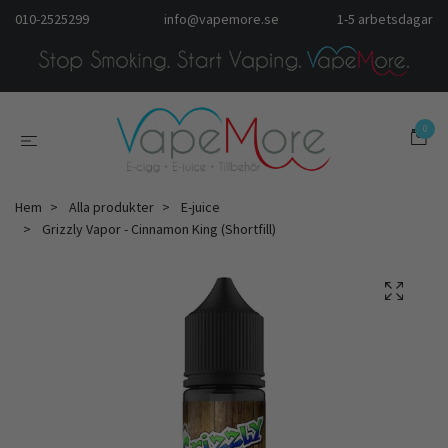
010-2525299
info@vapemore.se
1-5 arbetsdagar
0
Hem
Alla produkter
E-juice
Grizzly Vapor - Cinnamon King (Shortfill)