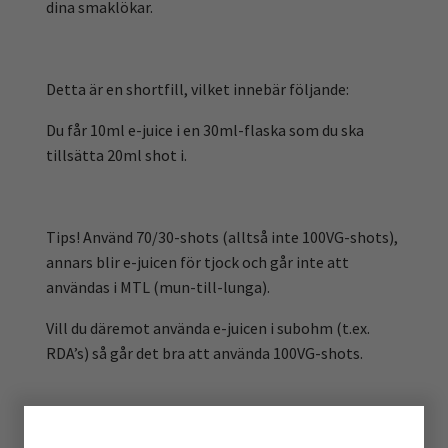
dina smaklökar.
Detta är en shortfill, vilket innebär följande:
Du får 10ml e-juice i en 30ml-flaska som du ska
tillsätta 20ml shot i.
Tips! Använd 70/30-shots (alltså inte 100VG-shots),
annars blir e-juicen för tjock och går inte att
användas i MTL (mun-till-lunga).
Vill du däremot använda e-juicen i subohm (t.ex.
RDA’s) så går det bra att använda 100VG-shots.
Använder du 50/50-shots blir slutprodukten ca