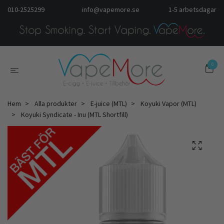
010-2525299
info@vapemore.se
1-5 arbetsdagar
0
Hem
Alla produkter
E-juice (MTL)
Koyuki Vapor (MTL)
Koyuki Syndicate - Inu (MTL Shortfill)