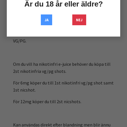
Är du 18 år eller äldre?
47/53 VG/PG.
Använder du 70/30-shots blir slutprodukten 60/40
JA
NEJ
VG/PG.
Använder du 100VG-shots blir slutprodukten 80/20
VG/PG.
Om du vill ha nikotinfri e-juice behöver du köpa till
2st nikotinfria vg/pg shots.
För 6mg köper du till 1st nikotinfri vg/pg shot samt
1st nicshot.
För 12mg köper du till 2st nicshots.
Kan användas direkt efter blandning men blir ännu