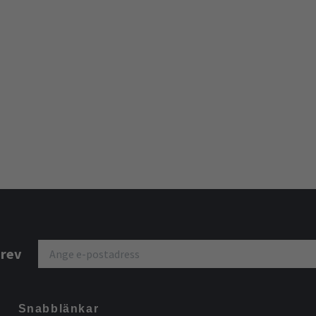
brev
Snabblänkar