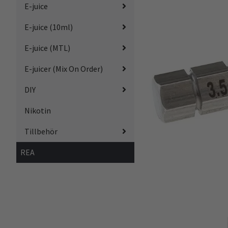
E-juice
E-juice (10ml)
E-juice (MTL)
E-juicer (Mix On Order)
DIY
Nikotin
Tillbehör
REA