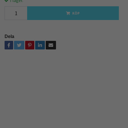
I lager.
KÖP
Dela