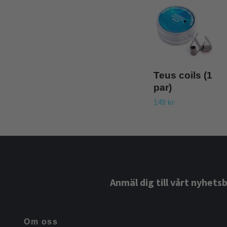
Teus coils (1
par)
149 kr
Anmäl dig till vårt nyhets
Om oss