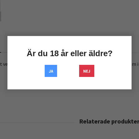
RECENSIONER
Är du 18 år eller äldre?
 verktyg för att göra dina egna coils. Välj från 1,5mm till 3,5mm i
JA
NEJ