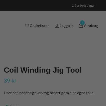
1-5 arbetsdagar
0
Önskelistan
Logga in
Varukorg
Coil Winding Jig Tool
39 kr
Litet och behändigt verktyg för att göra dina egna coils.