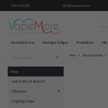
010-2525299
info@vapemore.se
Kontakta oss
Vanliga frågor
Produkter
Vår
Hem
Alla produkter
Shop
Vad är Mix-N-Match?
Hårdvara
Engångs Vape