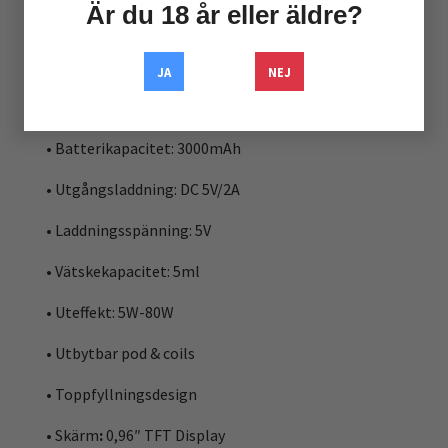
Är du 18 år eller äldre?
Specifikationer:
JA
NEJ
• Storlek: 113 x 38 x 28mm
• Batterikapacitet: 3000mAh
• Utgångsladdning: DC 5V/2A
• Laddningsspänning: 5V
• Vätskekapacitet: 5ml
• Uteffekt: 5W-80W
• Utbytbar pod & coils
• Toppfyllningsdesign
• Skärm
:
0,96″ TFT Display