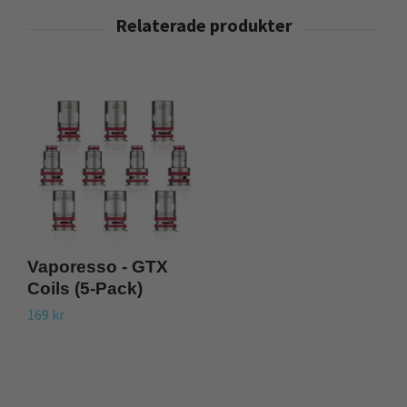
Vaporesso - GTX
V
Coils (5-Pack)
G
169 kr
12