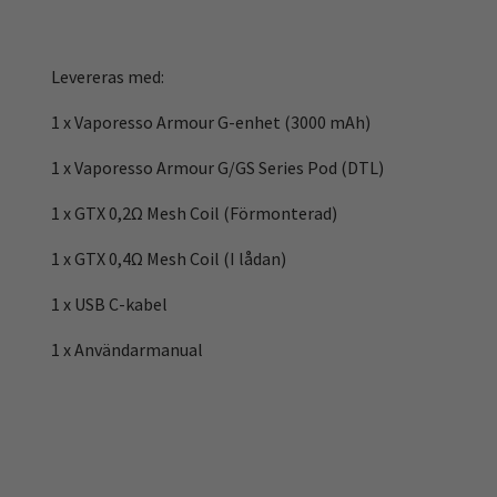
Levereras med:
1 x Vaporesso Armour G-enhet (3000 mAh)
1 x Vaporesso Armour G/GS Series Pod (DTL)
1 x GTX 0,2Ω Mesh Coil (Förmonterad)
1 x GTX 0,4Ω Mesh Coil (I lådan)
1 x USB C-kabel
1 x Användarmanual