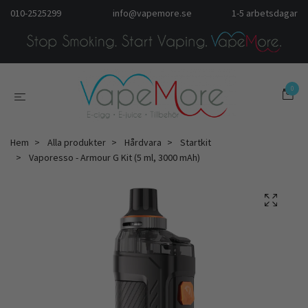
010-2525299
info@vapemore.se
1-5 arbetsdagar
0
Hem
Alla produkter
Hårdvara
Startkit
Vaporesso - Armour G Kit (5 ml, 3000 mAh)