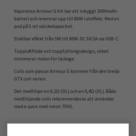
Vaporesso Armour G Kit har ett
inbyggt 3000mAh-
batteri och levererar upp till 80W i uteffekt. Med en
pod på 5 ml vätskekapacitet.
Ställbar effekt från 5W till 80W. DC 5V/2A via USB-C.
T
oppluftflöde och toppfyllningsdesign, vilket
minimerar risken för
läckage
.
Coils som passar Armour G kommer från den breda
GTX coil-serien.
Det medföljer en 0,2Ω (DL) och en 0,4Ω (DL). Båda
medföljande coils rekommenderas att användas
med e-juice med minst 70VG.