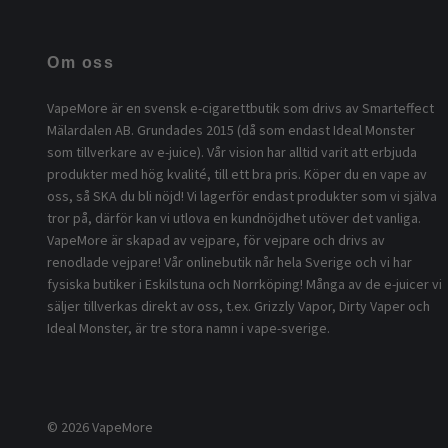
Om oss
VapeMore är en svensk e-cigarettbutik som drivs av Smarteffect
Mälardalen AB. Grundades 2015 (då som endast Ideal Monster
som tillverkare av e-juice). Vår vision har alltid varit att erbjuda
produkter med hög kvalité, till ett bra pris. Köper du en vape av
oss, så SKA du bli nöjd! Vi lagerför endast produkter som vi själva
tror på, därför kan vi utlova en kundnöjdhet utöver det vanliga.
VapeMore är skapad av vejpare, för vejpare och drivs av
renodlade vejpare! Vår onlinebutik når hela Sverige och vi har
fysiska butiker i Eskilstuna och Norrköping! Många av de e-juicer vi
säljer tillverkas direkt av oss, t.ex. Grizzly Vapor, Dirty Vaper och
Ideal Monster, är tre stora namn i vape-sverige.
© 2026 VapeMore