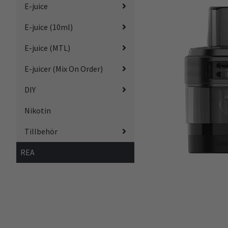
E-juice
E-juice (10ml)
E-juice (MTL)
E-juicer (Mix On Order)
DIY
Nikotin
Tillbehör
REA