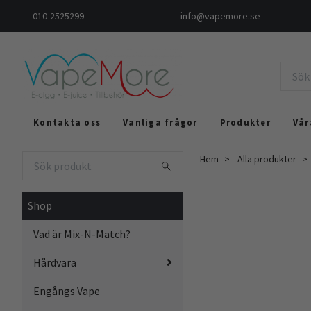
010-2525299
info@vapemore.se
Kontakta oss
Vanliga frågor
Produkter
Vår
Hem
Alla produkter
Shop
Vad är Mix-N-Match?
Hårdvara
Engångs Vape