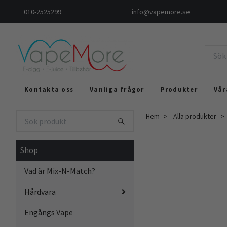
010-2525299
info@vapemore.se
Kontakta oss
Vanliga frågor
Produkter
Vår
Hem
Alla produkter
Shop
Vad är Mix-N-Match?
Hårdvara
Engångs Vape