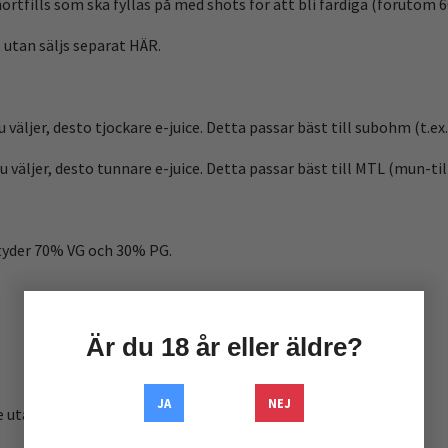
hortfills som ska fyllas på med shots för att bli färdiga (förutom 
 utan säljs separat HÄR.
 väljer, desto tjockare e-juice. Detta passar bäst till subohm (t.ex.
 väljer, desto tunnare e-juice. Detta passar bäst till MTL (mun-til
tyder 70% VG och 30% PG.
Är du 18 år eller äldre?
JA
NEJ
e utan nikotin)