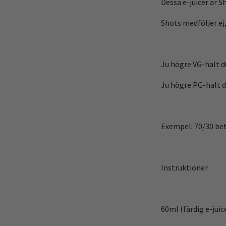
Dessa e-juicer är S
Shots medföljer ej,
Ju högre VG-halt du
Ju högre PG-halt du
Exempel: 70/30 be
Instruktioner
60ml (färdig e-juic