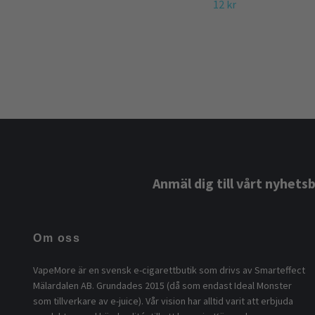
12 kr
Anmäl dig till vårt nyhets
Om oss
VapeMore är en svensk e-cigarettbutik som drivs av Smarteffect
Mälardalen AB. Grundades 2015 (då som endast Ideal Monster
som tillverkare av e-juice). Vår vision har alltid varit att erbjuda