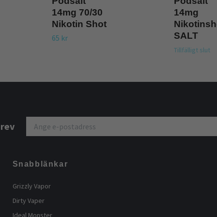
Podsalt
Podsalt
14mg 70/30
14mg
Nikotin Shot
Nikotinsh
SALT
65 kr
Tillfälligt slut
brev
Snabblänkar
Grizzly Vapor
Dirty Vaper
Ideal Monster