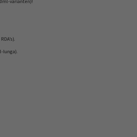
60ml-varianten)!
 RDA’s).
l-lunga).