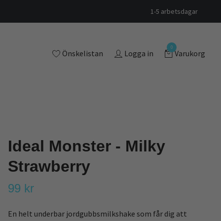
1-5 arbetsdagar
0
Önskelistan
Logga in
Varukorg
Ideal Monster - Milky
Strawberry
99 kr
En helt underbar jordgubbsmilkshake som får dig att