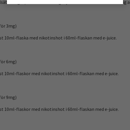
lsätta något, detta är en färdig e-juice utan nikotin och är färdig a
för 3mg)
1st 10ml-flaska med nikotinshot i 60ml-flaskan med e-juice.
för 6mg)
2st 10ml-flaskor med nikotinshot i 60ml-flaskan med e-juice.
för 9mg)
3st 10ml-flaskor med nikotinshot i 60ml-flaskan med e-juice.