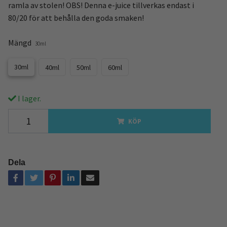
ramla av stolen! OBS! Denna e-juice tillverkas endast i
80/20 för att behålla den goda smaken!
Mängd
30ml
30ml
40ml
50ml
60ml
I lager.
KÖP
Dela