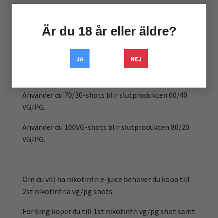
Vill du däremot använda e-juicen i subohm (t.ex.
RDA’s) så går det bra att använda 100VG-shots.
Är du 18 år eller äldre?
JA
NEJ
Använder du 50/50-shots blir slutprodukten ca
47/53 VG/PG.
Använder du 70/30-shots blir slutprodukten 60/40
VG/PG.
Använder du 100VG-shots blir slutprodukten 80/20
VG/PG.
Om du vill ha nikotinfri e-juice behöver du köpa till
2st nikotinfria vg/pg shots.
För 6mg köper du till 1st nikotinfri vg/pg shot samt