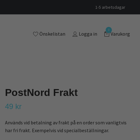
1-5 arbetsdagar
0
Önskelistan
Logga in
Varukorg
PostNord Frakt
49 kr
Används vid betalning av frakt på en order som vanligtvis
har fri frakt. Exempelvis vid specialbeställningar.