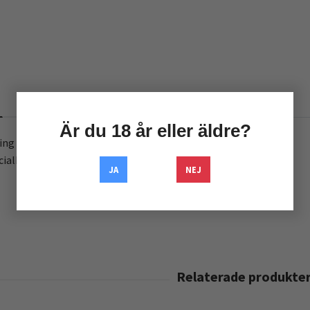
RECENSIONER
Är du 18 år eller äldre?
ng av frakt på en order som vanligtvis har fri frakt.
cialbeställningar.
JA
NEJ