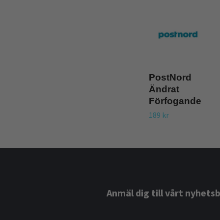
PostNord
Ändrat
Förfogande
189 kr
Anmäl dig till vårt nyhets