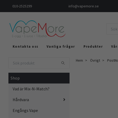
010-2525299
info@vapemore.se
Kontakta oss
Vanliga frågor
Produkter
Vår
Hem
Övrigt
PostNo
Shop
Vad är Mix-N-Match?
Hårdvara
Engångs Vape